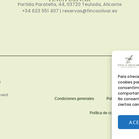
Partida Paratella, 44, 03720 Teulada, Alicante
+34 623 551 407
| reservas@fincaolivar.es
Para ofrec
cookies par
consentimi
comportami
rved.
No consent
Condiciones generales
Política de privaci
ciertas car
Política de cookies (UE)
AC