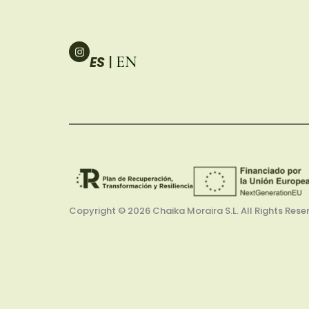
I
n
EN
ES
|
s
t
a
g
r
a
m
Copyright © 2026
Chaika Moraira S.L.
All Rights Rese