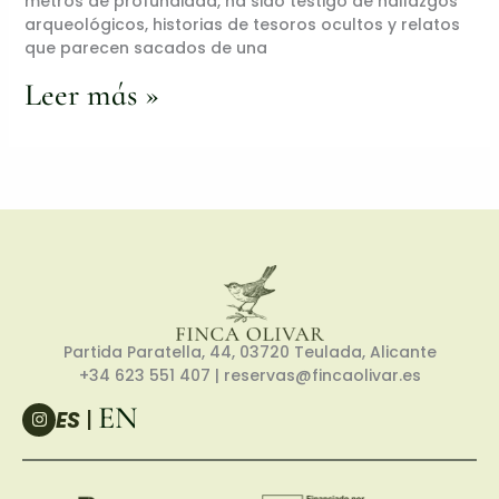
metros de profundidad, ha sido testigo de hallazgos
arqueológicos, historias de tesoros ocultos y relatos
que parecen sacados de una
Leer más »
Partida Paratella, 44, 03720 Teulada, Alicante
+34 623 551 407
| reservas@fincaolivar.es
EN
I
ES
|
n
s
t
a
g