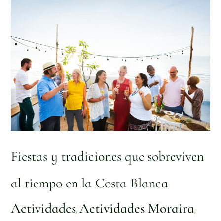
Fiestas
y
tradiciones
que
sobreviven
al
tiempo
en
la
Costa
Blanca
Fiestas y tradiciones que sobreviven
al tiempo en la Costa Blanca
Actividades
Actividades Moraira
,
,