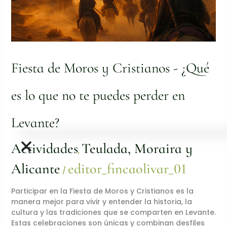
es
lo
que
no
te
puedes
Fiesta de Moros y Cristianos - ¿Qué
perder
en
Levante?
es lo que no te puedes perder en
Levante?
Actividades
Teulada, Moraira y
,
Alicante
editor_fincaolivar_01
/
Participar en la Fiesta de Moros y Cristianos es la
manera mejor para vivir y entender la historia, la
cultura y las tradiciones que se comparten en Levante.
Estas celebraciones son únicas y combinan desfiles