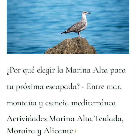
Marina
Alta
para
tu
próxima
escapada?
-
Entre
mar,
montaña
y
¿Por qué elegir la Marina Alta para
esencia
mediterránea
tu próxima escapada? - Entre mar,
montaña y esencia mediterránea
Actividades
Marina Alta
Teulada,
,
,
Moraira y Alicante
/