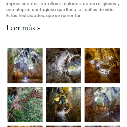
impresionantes, batallas simuladas, actos religiosos y
una alegría contagiosa que llena las calles de vida.
Estas festividades, que se remontan
Leer más »
Los
misterios
de
la
Cueva
de
las
Calaveras
en
Benidoleig