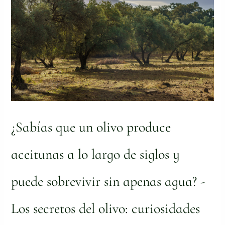
aceitunas
a
lo
largo
de
siglos
y
puede
sobrevivir
sin
apenas
agua?
¿Sabías que un olivo produce
-
Los
secretos
aceitunas a lo largo de siglos y
del
olivo:
puede sobrevivir sin apenas agua? -
curiosidades
de
un
Los secretos del olivo: curiosidades
árbol