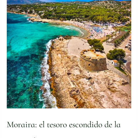
el
tesoro
escondido
de
la
Costa
Blanca
Moraira: el tesoro escondido de la