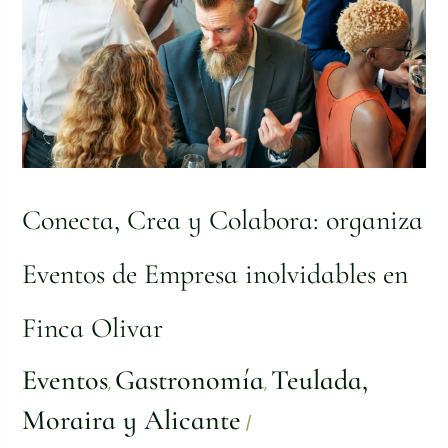
de
Empresa
inolvidables
en
Finca
Olivar
Conecta, Crea y Colabora: organiza
Eventos de Empresa inolvidables en
Finca Olivar
Eventos
Gastronomía
Teulada,
,
,
Moraira y Alicante
/