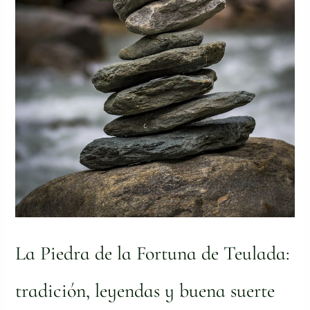
suerte
La Piedra de la Fortuna de Teulada:
tradición, leyendas y buena suerte