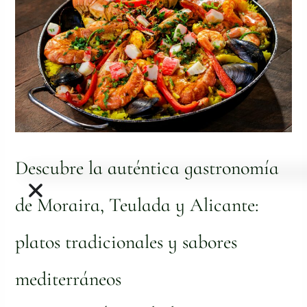
de
Moraira,
Teulada
y
Alicante:
platos
tradicionales
y
sabores
mediterráneos
Descubre la auténtica gastronomía
de Moraira, Teulada y Alicante:
platos tradicionales y sabores
mediterráneos