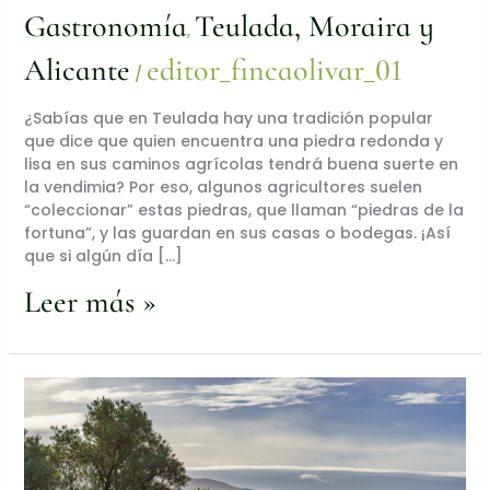
Gastronomía
Teulada, Moraira y
,
Alicante
editor_fincaolivar_01
/
¿Sabías que en Teulada hay una tradición popular
que dice que quien encuentra una piedra redonda y
lisa en sus caminos agrícolas tendrá buena suerte en
la vendimia? Por eso, algunos agricultores suelen
“coleccionar” estas piedras, que llaman “piedras de la
fortuna”, y las guardan en sus casas o bodegas. ¡Así
que si algún día […]
Leer más »
¿Sabías
que
un
olivo
produce