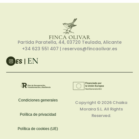
Partida Paratella, 44, 03720 Teulada, Alicante
+34 623 551 407
| reservas@fincaolivar.es
EN
I
ES
|
n
s
t
a
g
r
a
m
Condiciones generales
Copyright © 2026
Chaika
Moraira S.L.
All Rights
Política de privacidad
Reserved.
Política de cookies (UE)