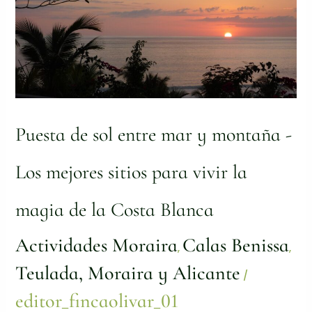
Los
mejores
sitios
para
vivir
la
magia
de
la
Puesta de sol entre mar y montaña -
Costa
Blanca
Los mejores sitios para vivir la
magia de la Costa Blanca
Actividades Moraira
Calas Benissa
,
,
Teulada, Moraira y Alicante
/
editor_fincaolivar_01