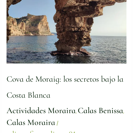
secretos
bajo
la
Costa
Blanca
Cova de Moraig: los secretos bajo la
Costa Blanca
Actividades Moraira
Calas Benissa
,
,
Calas Moraira
/