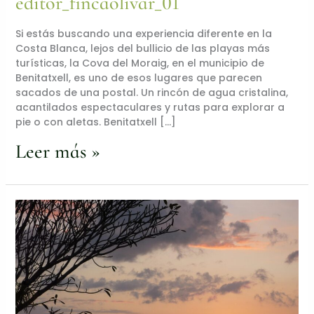
editor_fincaolivar_01
Si estás buscando una experiencia diferente en la
Costa Blanca, lejos del bullicio de las playas más
turísticas, la Cova del Moraig, en el municipio de
Benitatxell, es uno de esos lugares que parecen
sacados de una postal. Un rincón de agua cristalina,
acantilados espectaculares y rutas para explorar a
pie o con aletas. Benitatxell […]
Leer más »
Puesta
de
sol
entre
mar
y
montaña
-