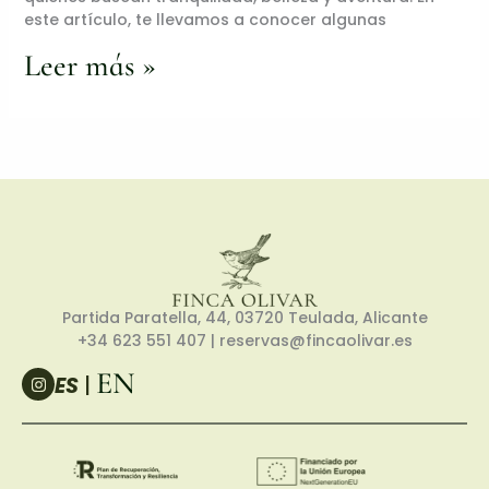
este artículo, te llevamos a conocer algunas
Leer más »
Partida Paratella, 44, 03720 Teulada, Alicante
+34 623 551 407
| reservas@fincaolivar.es
EN
I
ES
|
n
s
t
a
g
r