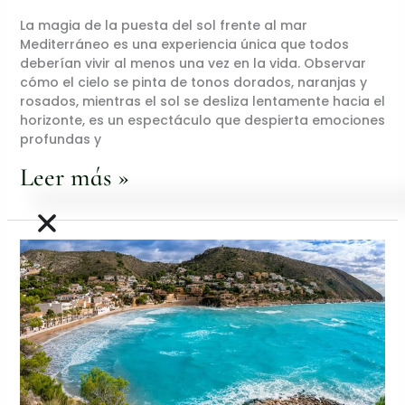
La magia de la puesta del sol frente al mar
Mediterráneo es una experiencia única que todos
deberían vivir al menos una vez en la vida. Observar
cómo el cielo se pinta de tonos dorados, naranjas y
rosados, mientras el sol se desliza lentamente hacia el
horizonte, es un espectáculo que despierta emociones
profundas y
Leer más »
Descubre
las
calas
más
impresionantes
de
Benissa
y
Moraira