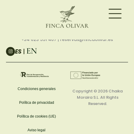
Partida Paratella, 44, 03720 Teulada, Alicante
+34 623 551 407
| reservas@fincaolivar.es
EN
I
ES
|
n
s
t
a
g
r
a
m
Condiciones generales
Copyright © 2026
Chaika
Moraira S.L.
All Rights
Política de privacidad
Reserved.
Política de cookies (UE)
Aviso legal