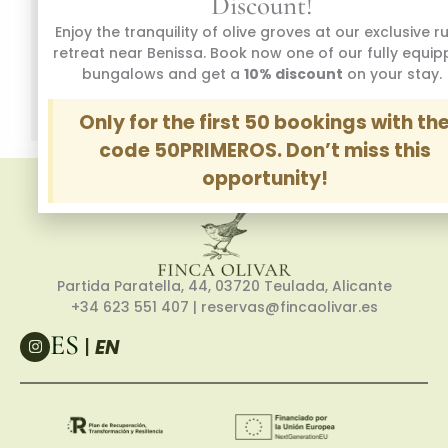
Discount!
Enjoy the tranquility of olive groves at our exclusive r
retreat near Benissa. Book now one of our fully equi
bungalows and get a
10% discount
on your stay.
SEARCH
Only for the first 50 bookings with th
code 50PRIMEROS. Don’t miss this
opportunity!
Partida Paratella, 44, 03720 Teulada, Alicante
+34 623 551 407
| reservas@fincaolivar.es
ES
I
|
EN
n
s
t
a
g
r
a